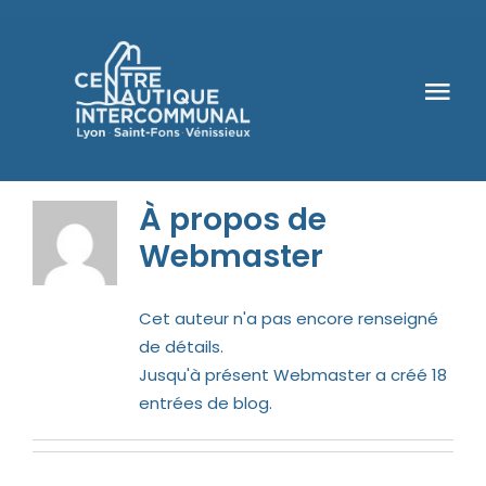
Passer
au
contenu
Tog
Nav
Informations pratiques
À propos de
Le CNI
Webmaster
Activités
Cet auteur n'a pas encore renseigné
Billetterie
de détails.
Jusqu'à présent Webmaster a créé 18
entrées de blog.