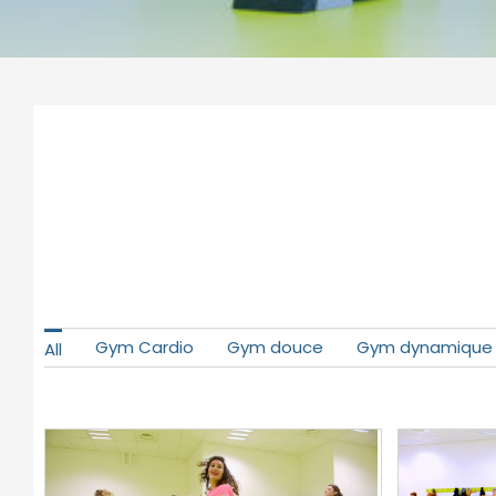
Gym Cardio
Gym douce
Gym dynamique
All