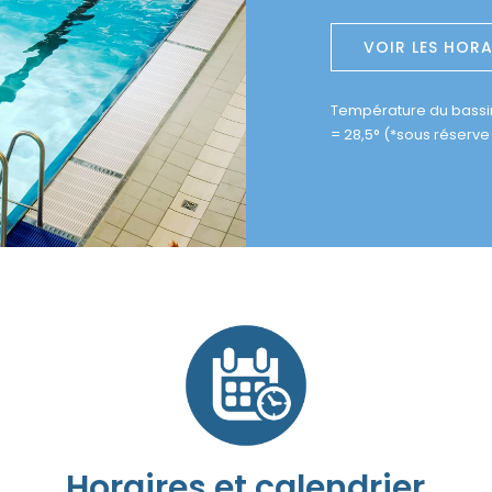
VOIR LES HORA
Température du bassin 
= 28,5° (*sous réserve
Horaires et calendrier