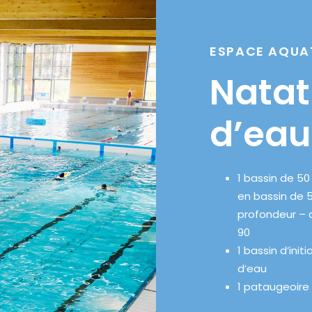
ESPACE AQUA
Natat
d’eau
1 bassin de 5
en bassin de 
profondeur – 
90
1 bassin d’init
d’eau
1 pataugeoire