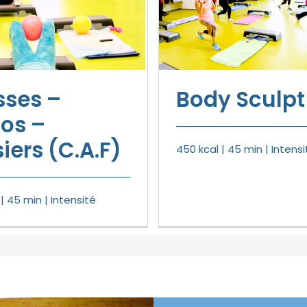
sses –
Body Sculpt
os –
iers (C.A.F)
450 kcal | 45 min | Intensi
| 45 min | Intensité