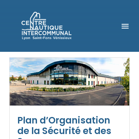
Passer
au
contenu
Tog
Nav
Informations pratiques
Le CNI
Activités
Billetterie
Plan d’Organisation
de la Sécurité et des